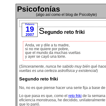
Psicofonías
(algo así como el blog de Psicobyte)
Febrero
19
S
egundo reto friki
2007
Anda, ve y dile a tu madre,
si no me quiere por pobre,
que el mundo da muchas vueltas
y ayer se cayó una torre.
(
Sinceramente, nunca he sabido muy bién qué hace l
vueltas es una certeza astrofísica y existencial
)
Segundo reto friki
No, no es que piense hacer una serie fija a base de "
Lo que pasa es que, como el
reto friki
de la semana
eficiencia monstruosa, he decidido, unilateralmente
que lo parió.