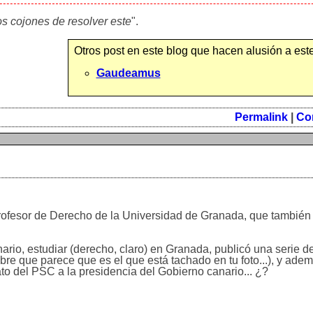
os cojones de resolver este
".
Otros post en este blog que hacen alusión a este
Gaudeamus
Permalink
|
Co
rofesor de Derecho de la Universidad de Granada, que también 
ario, estudiar (derecho, claro) en Granada, publicó una serie de
 que parece que es el que está tachado en tu foto...), y adem
dato del PSC a la presidencia del Gobierno canario... ¿?