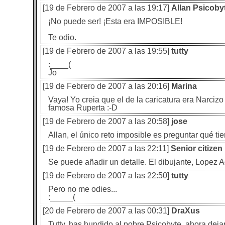
[19 de Febrero de 2007 a las 19:17]
Allan Psicoby
¡No puede ser! ¡Esta era IMPOSIBLE!
Te odio.
[19 de Febrero de 2007 a las 19:55]
tutty
:____(
Jo
[19 de Febrero de 2007 a las 20:16]
Marina
Vaya! Yo creia que el de la caricatura era Narc
famosa Ruperta :-D
[19 de Febrero de 2007 a las 20:58]
jose
Allan, el único reto imposible es preguntar qué tie
[19 de Febrero de 2007 a las 22:11]
Senior citizen
Se puede añadir un detalle. El dibujante, Lopez A
[19 de Febrero de 2007 a las 22:50]
tutty
Pero no me odies...
:_____(
[20 de Febrero de 2007 a las 00:31]
DraXus
Tutty, has hundido al pobre Psicobyte, ahora deja