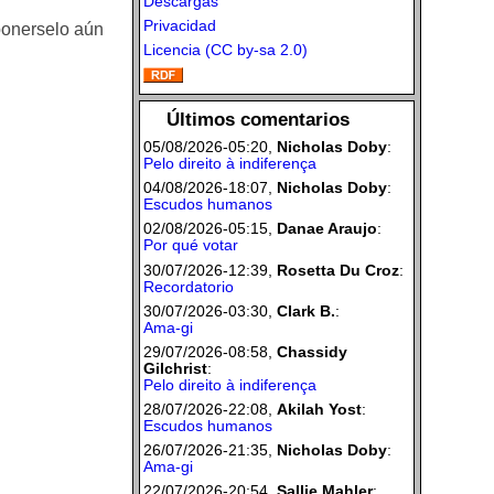
Descargas
Privacidad
 ponerselo aún
Licencia (CC by-sa 2.0)
Últimos comentarios
05/08/2026-05:20,
Nicholas Doby
:
Pelo direito à indiferença
04/08/2026-18:07,
Nicholas Doby
:
Escudos humanos
02/08/2026-05:15,
Danae Araujo
:
Por qué votar
30/07/2026-12:39,
Rosetta Du Croz
:
Recordatorio
30/07/2026-03:30,
Clark B.
:
Ama-gi
29/07/2026-08:58,
Chassidy
Gilchrist
:
Pelo direito à indiferença
28/07/2026-22:08,
Akilah Yost
:
Escudos humanos
26/07/2026-21:35,
Nicholas Doby
:
Ama-gi
22/07/2026-20:54,
Sallie Mahler
: