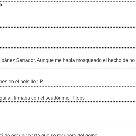
te
izo Ibánez Serrador. Aunque me habia mosqueado el hecho de no 
nes en el bolsillo :-P
guilar, firmaba con el seudónimo "Flops".
rá de escribir hasta que se recupere del golpe.