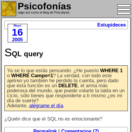
Psicofonías
(algo así como el blog de Psicobyte)
Estupideces
Mayo
16
2005
S
QL query
Ya se lo que estás pensando: ¿He puesto
WHERE 1
o
WHERE Campo=1
? La verdad, con todo este
ajetreo yo también he perdido la cuenta, pero dado
que esta función es un
DELETE
, el arma más
poderosa del mundo, que puede volarte la tabla en un
ciclo, sólo tienes que responderte a ti mismo ¿es mi
día de suerte?
Adelante,
alégrame el día
.
¿Quién dice que el SQL no es emocionante?
Permalink
|
Comentarios (7)