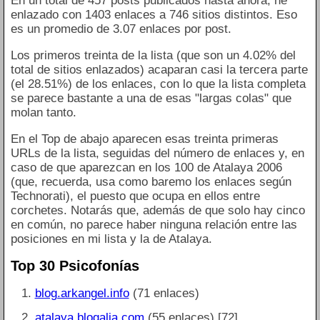
En un total de 457 posts publicados hasta ahora, he
enlazado con 1403 enlaces a 746 sitios distintos. Eso
es un promedio de 3.07 enlaces por post.
Los primeros treinta de la lista (que son un 4.02% del
total de sitios enlazados) acaparan casi la tercera parte
(el 28.51%) de los enlaces, con lo que la lista completa
se parece bastante a una de esas "largas colas" que
molan tanto.
En el Top de abajo aparecen esas treinta primeras
URLs de la lista, seguidas del número de enlaces y, en
caso de que aparezcan en los 100 de Atalaya 2006
(que, recuerda, usa como baremo los enlaces según
Technorati), el puesto que ocupa en ellos entre
corchetes. Notarás que, además de que solo hay cinco
en común, no parece haber ninguna relación entre las
posiciones en mi lista y la de Atalaya.
Top 30 Psicofonías
blog.arkangel.info
(71 enlaces)
atalaya.blogalia.com
(55 enlaces) [72]