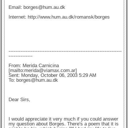
Email: borges@hum.au.dk
Internet: http://www.hum.au.dk/romansk/borges
------------------------------------------------------------------
--------------
From: Merida Carnicina
[mailto:merida@viamax.com.ar]
Sent: Monday, October 06, 2003 5:29 AM
To: borges@hum.au.dk
Dear Sirs,
I would appreciate it very much if you could answer
my question about Borges. There's a poem that it is