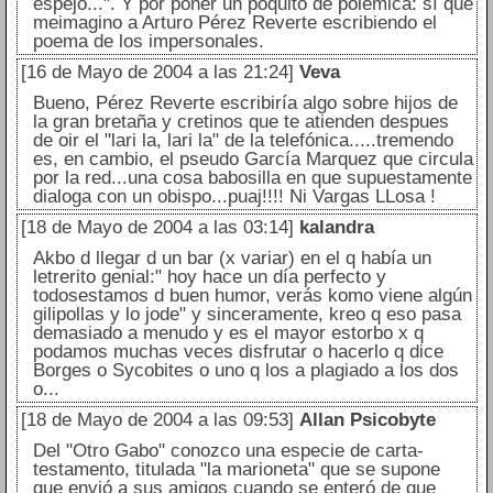
espejo...". Y por poner un poquito de polémica: sí que
meimagino a Arturo Pérez Reverte escribiendo el
poema de los impersonales.
[16 de Mayo de 2004 a las 21:24]
Veva
Bueno, Pérez Reverte escribiría algo sobre hijos de
la gran bretaña y cretinos que te atienden despues
de oir el "lari la, lari la" de la telefónica.....tremendo
es, en cambio, el pseudo García Marquez que circula
por la red...una cosa babosilla en que supuestamente
dialoga con un obispo...puaj!!!! Ni Vargas LLosa !
[18 de Mayo de 2004 a las 03:14]
kalandra
Akbo d llegar d un bar (x variar) en el q había un
letrerito genial:" hoy hace un día perfecto y
todosestamos d buen humor, verás komo viene algún
gilipollas y lo jode" y sinceramente, kreo q eso pasa
demasiado a menudo y es el mayor estorbo x q
podamos muchas veces disfrutar o hacerlo q dice
Borges o Sycobites o uno q los a plagiado a los dos
o...
[18 de Mayo de 2004 a las 09:53]
Allan Psicobyte
Del "Otro Gabo" conozco una especie de carta-
testamento, titulada "la marioneta" que se supone
que envió a sus amigos cuando se enteró de que