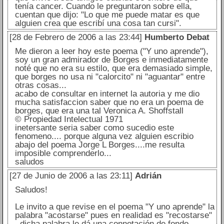
tenía cancer. Cuando le preguntaron sobre ella,
cuentan que dijo: "Lo que me puede matar es que
alguien crea que escribí una cosa tan cursi".
[28 de Febrero de 2006 a las 23:44]
Humberto Debat
Me dieron a leer hoy este poema ("Y uno aprende"),
soy un gran admirador de Borges e inmediatamente
noté que no era su estilo, que era demasiado simple,
que borges no usa ni "calorcito" ni "aguantar" entre
otras cosas...
acabo de consultar en internet la autoria y me dio
mucha satisfaccion saber que no era un poema de
borges, que era una tal Veronica A. Shoffstall
© Propiedad Intelectual 1971
inetersante seria saber como sucedio este
fenomeno.... porque alguna vez alguien escribio
abajo del poema Jorge L Borges....me resulta
imposible comprenderlo...
saludos
[27 de Junio de 2006 a las 23:11]
Adrián
Saludos!
Le invito a que revise en el poema "Y uno aprende" la
palabra "acostarse" pues en realidad es "recostarse"
, dicha palabra le dá una connotación de fondo