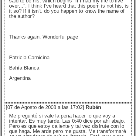
said to be his, which begins "If I had my life to live
over...". I think I've heard that this poem is not his, is
it so? If it isn't, do you happen to know the name of
the author?
Thanks again. Wonderful page
Patricia Carnicina
Bahía Blanca
Argentina
[07 de Agosto de 2008 a las 17:02]
Rubén
Me pregunté si vale la pena hacer lo que voy a
intentar. Es muy tarde. Las 0:40 dice por ahí abajo.
Pero es que estoy caliente y tal vez disfrute con lo
que haga. Me arde pero me gusta. Me transformaré