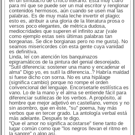
en un simulacro de crítico literario. Está muy claro
para mí que se puede ser un mal escritor y renglonar
contenidos hermosos, aún cuando se usen mal las
palabras. Es de muy mala leche invertir el plagio;
esto es, atribuir a una gloria de la literatura prosa o
versos poco elegantes, de métrica dudosa,
mediocridades que superen el infinito azar (vale
como ejemplo estas seis últimas palabras tan
borgeanas. Se dice borgianas pero no me gusta). No
seamos misericordes con esta gente cuya vanidad
es definitiva.
Linda, leí con atención los banquinazos
epigramáticos de la pintura del genial desorejado.
"Sutil diferencia: sostener una mano y encadenar el
alma" Digo yo, es sutíl la diferencia..? Habría maldad
si fuese dicho con sorna. No es una hipálage
(significa cambio) porque no rompe el orden
convencional del lenguaje. Encorsetarle estilística es
vano. Lo de la mano y el alma se entiende fácil para
diferenciar sutilezas de los verbos. A propósito, al
hombre que mejor adjetivó en castellano, vemos y no
sin asombro, que en éste, "su" poema, hay más
verbos que en tercer grado. La antología verbal está
más adelante. Después te digo.
"Que el amor no significa acostarse" tiene tanto de
lugar común como que "los negros llevan el ritmo en
la sangre" o algo así.