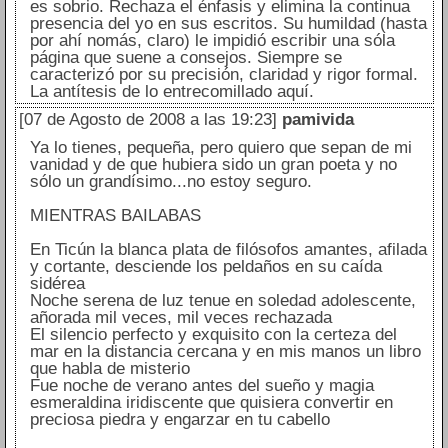
es sobrio. Rechaza el énfasis y elimina la continua
presencia del yo en sus escritos. Su humildad (hasta
por ahí nomás, claro) le impidió escribir una sóla
página que suene a consejos. Siempre se
caracterizó por su precisión, claridad y rigor formal.
La antítesis de lo entrecomillado aquí.
[07 de Agosto de 2008 a las 19:23]
pamivida
Ya lo tienes, pequeña, pero quiero que sepan de mi
vanidad y de que hubiera sido un gran poeta y no
sólo un grandísimo...no estoy seguro.
MIENTRAS BAILABAS
En Ticún la blanca plata de filósofos amantes, afilada
y cortante, desciende los peldaños en su caída
sidérea
Noche serena de luz tenue en soledad adolescente,
añorada mil veces, mil veces rechazada
El silencio perfecto y exquisito con la certeza del
mar en la distancia cercana y en mis manos un libro
que habla de misterio
Fue noche de verano antes del sueño y magia
esmeraldina iridiscente que quisiera convertir en
preciosa piedra y engarzar en tu cabello