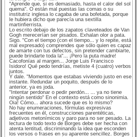
"Aprende que, si es demasiado, hasta el calor del sol
quema". O están mal puestas las comas o su
institutriz inglesa lo cagaba de una bofetada, porque
le hubiera dicho que parecía una sextilla
martinfierrista.
Lo escrito debajo de los zapatos claveteados de Van
Gogh merecerían ser pisados. Exhalan olor a pata.
Sigo. "Con el tiempo (con el tiempo... y lo repite, está
mal expresado) comprendes que sólo quien es capaz
de amarte con tus defectos, sin pretender cambiarte,
puede brindarte toda la"... ¡Pero la puta madre!
Cacofonías al margen... Jorge Luis Francisco
Isidoro! Qué pedo tendrías, metiste 4 (cuatro) verbos
juntos.
Y dale. "Momentos que estabas viviendo justo en ese
instante. Redundar un poquito, después de lo
anterior, ya es joda.
"Intentar perdonar o pedir perdón... ... ya no tiene
ningún sentido" En el contexto está como sinonimia.
Oia! Cómo... ahora sucede que es lo mismo?
No hay enumeraciones, fórmulas expresivas
frecuentes en él, construcciones parentéticas,
adjetivos metonímicos y paro para no ser pesado. La
lectura de todo texto de Borges debe ser hecha con
atenta lentitud, discriminando la idea que esconden
los versos o frases en su aparente sencillez. Borges