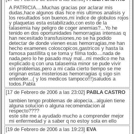
A PATRICIA....Muchas gracias por aclarar mis
dudas,hace algunos dias hice mis ultimos analisis y
los resultados son buenos,mi indice de globulos rojos
y plaquetas esta estabilizado,con esto de la
talasemia hay peligro de coger anemias?...Yo he
tenido en dos oportunidades hemorragias intensas q
han necesitado transfusiones,no se ha podido
detectar de donde vienen esas hemorragias,me han
hecho examenes coloscopicos,gastricos y hasta la
famosa pastillita q se toma y filma todo....nada de
nada,pero lo he pasado muy mal...mi medico me ha
explicado q con una talasemia minor se pude vivir
sin problemas,pero a mi cada cierto tiempo se me
originan estas misteriosas hemorragias q sigo sin
entender...( y los medicos tampoco!!!)saludos a
todos.Pabla
[17 de Febrero de 2006 a las 23:02]
PABLA CASTRO
tambien tengo problemas de alopecia...alguien tiene
alguna solucion o alguna recomendacion al
respecto????
este site me a ayudado mucho a comprender mejor
mi enfermedad y a saber q no estoy sola en ello
[19 de Febrero de 2006 a las 19:23]
EVA