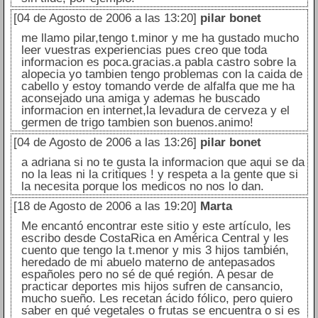
[04 de Agosto de 2006 a las 13:20]
pilar bonet
me llamo pilar,tengo t.minor y me ha gustado mucho
leer vuestras experiencias pues creo que toda
informacion es poca.gracias.a pabla castro sobre la
alopecia yo tambien tengo problemas con la caida de
cabello y estoy tomando verde de alfalfa que me ha
aconsejado una amiga y ademas he buscado
informacion en internet,la levadura de cerveza y el
germen de trigo tambien son buenos.animo!
[04 de Agosto de 2006 a las 13:26]
pilar bonet
a adriana si no te gusta la informacion que aqui se da
no la leas ni la critiques ! y respeta a la gente que si
la necesita porque los medicos no nos lo dan.
[18 de Agosto de 2006 a las 19:20]
Marta
Me encantó encontrar este sitio y este artículo, les
escribo desde CostaRica en América Central y les
cuento que tengo la t.menor y mis 3 hijos también,
heredado de mi abuelo materno de antepasados
españoles pero no sé de qué región. A pesar de
practicar deportes mis hijos sufren de cansancio,
mucho sueño. Les recetan ácido fólico, pero quiero
saber en qué vegetales o frutas se encuentra o si es