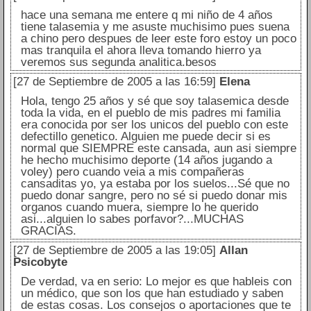
hace una semana me entere q mi niño de 4 años
tiene talasemia y me asuste muchisimo pues suena
a chino pero despues de leer este foro estoy un poco
mas tranquila el ahora lleva tomando hierro ya
veremos sus segunda analitica.besos
[27 de Septiembre de 2005 a las 16:59]
Elena
Hola, tengo 25 años y sé que soy talasemica desde
toda la vida, en el pueblo de mis padres mi familia
era conocida por ser los unicos del pueblo con este
defectillo genetico. Alguien me puede decir si es
normal que SIEMPRE este cansada, aun asi siempre
he hecho muchisimo deporte (14 años jugando a
voley) pero cuando veia a mis compañeras
cansaditas yo, ya estaba por los suelos...Sé que no
puedo donar sangre, pero no sé si puedo donar mis
organos cuando muera, siempre lo he querido
asi...alguien lo sabes porfavor?...MUCHAS
GRACIAS.
[27 de Septiembre de 2005 a las 19:05]
Allan
Psicobyte
De verdad, va en serio: Lo mejor es que hableis con
un médico, que son los que han estudiado y saben
de estas cosas. Los consejos o aportaciones que te