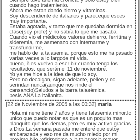
cuando hago tratamiento.
Ahora me estan dando hierro y vitaminas.
Soy descendiente de italianos y pareceque esoes
muy importante.
Estaba agotada, y tanto que me quedaba dormida en
clase(soy profe) y no sabía lo que me pasaba.
Cuando vio el médicolos valores dehierro, ferritina y
sideremia, me asmenazo con internarme y
transfundirme,
me hablo de la talasemia, porque esto me ha pasado
varias veces a lo largode mi vida.
bueno, ñles vuelvo a escribir cuando tenga los
resultados, que serán el 11 de noviembre.
Yo ya me hice a la idea de que lo soy.
Pero no decaigan, sigan adelante, pellen y no
serindan nunca(aunque nos rinde el
cansancio)Saludos a la barra talasémica.
besis ANA La italianita.
[22 de Noviembre de 2005 a las 00:32]
maria
Hola,mi nene tiene 7 años y tiene talasemia minor,lo
unico que puedo notar es que es un poquito mas
blanquito que los demas,pero es muy activo gracias
a Dios.La semana pasada me entere que estoy
embarazada y eso me da mucho miedo por mi
proximo hijo,refirirndome a la talasemia mayor.