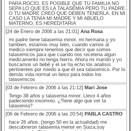
PARA ROCÍO. ES POSIBLE QUE TU FAMILIA NO
SEPA LO QUE ES LA TALASEMIA PERO TU PADRE
O TU MADRE CREO QUE DEBEN TENERLA. EN MI
CASO LA TENÍA MI MADRE Y MI ABUELO
MATERNO, ES HEREDITARIA
[24 de Enero de 2006 a las 21:01]
Ana Rosa
mi padre tiene talasemia minor, mi hermana y yo
tambien, estamos muy bien, cuando vamos al
medico siempre tenemos que decir que somos
talasemicos para que cuando nos recetena algun
medicamento no tenga hierro. Ahora mi marido y yo
buscamos un bebé y el se ha echo los analisis
pertinentes por miedo a que él sea talasemico. Por lo
demás vida normal un beso para todos los
talasemicos
[03 de Febrero de 2006 a las 21:12]
Mari Jose
Tengo 38 años y talasemia minor. Llevo 4 años
padeciendo insomnio. ¿Tiene algo que ver la
talasemia?
[06 de Febrero de 2006 a las 20:54]
PABLA CASTRO
hace 26 años..(tengo 50 en la actualidad) me
descubrieron talasemia menor en Suiza,soy