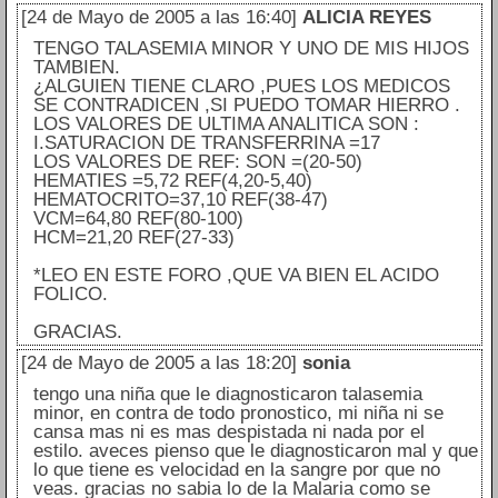
[24 de Mayo de 2005 a las 16:40]
ALICIA REYES
TENGO TALASEMIA MINOR Y UNO DE MIS HIJOS
TAMBIEN.
¿ALGUIEN TIENE CLARO ,PUES LOS MEDICOS
SE CONTRADICEN ,SI PUEDO TOMAR HIERRO .
LOS VALORES DE ULTIMA ANALITICA SON :
I.SATURACION DE TRANSFERRINA =17
LOS VALORES DE REF: SON =(20-50)
HEMATIES =5,72 REF(4,20-5,40)
HEMATOCRITO=37,10 REF(38-47)
VCM=64,80 REF(80-100)
HCM=21,20 REF(27-33)
*LEO EN ESTE FORO ,QUE VA BIEN EL ACIDO
FOLICO.
GRACIAS.
[24 de Mayo de 2005 a las 18:20]
sonia
tengo una niña que le diagnosticaron talasemia
minor, en contra de todo pronostico, mi niña ni se
cansa mas ni es mas despistada ni nada por el
estilo. aveces pienso que le diagnosticaron mal y que
lo que tiene es velocidad en la sangre por que no
veas. gracias no sabia lo de la Malaria como se