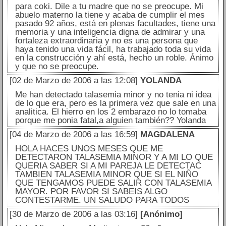
para coki. Dile a tu madre que no se preocupe. Mi
abuelo materno la tiene y acaba de cumplir el mes
pasado 92 años, está en plenas facultades, tiene una
memoria y una inteligencia digna de admirar y una
fortaleza extraordinaria y no es una persona que
haya tenido una vida fácil, ha trabajado toda su vida
en la construcción y ahí está, hecho un roble. Ánimo
y que no se preocupe.
[02 de Marzo de 2006 a las 12:08]
YOLANDA
Me han detectado talasemia minor y no tenia ni idea
de lo que era, pero es la primera vez que sale en una
analitica. El hierro en los 2 embarazo no lo tomaba
porque me ponia fatal,a alguien también?? Yolanda
[04 de Marzo de 2006 a las 16:59]
MAGDALENA
HOLA HACES UNOS MESES QUE ME
DETECTARON TALASEMIA MINOR Y A MI LO QUE
QUERIA SABER SI A MI PAREJA LE DETECTAC
TAMBIEN TALASEMIA MINOR QUE SI EL NIÑO
QUE TENGAMOS PUEDE SALIR CON TALASEMIA
MAYOR. POR FAVOR SI SABEIS ALGO
CONTESTARME. UN SALUDO PARA TODOS
[30 de Marzo de 2006 a las 03:16]
[Anónimo]