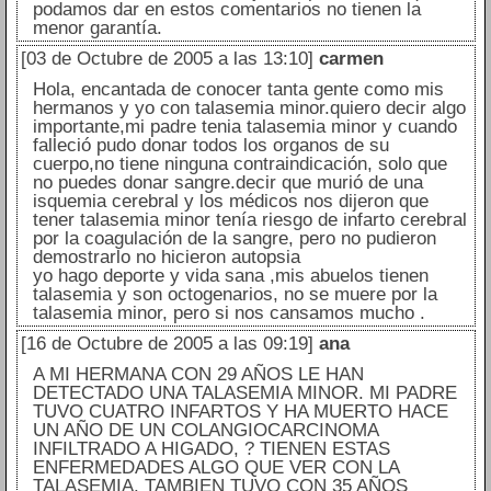
podamos dar en estos comentarios no tienen la
menor garantía.
[03 de Octubre de 2005 a las 13:10]
carmen
Hola, encantada de conocer tanta gente como mis
hermanos y yo con talasemia minor.quiero decir algo
importante,mi padre tenia talasemia minor y cuando
falleció pudo donar todos los organos de su
cuerpo,no tiene ninguna contraindicación, solo que
no puedes donar sangre.decir que murió de una
isquemia cerebral y los médicos nos dijeron que
tener talasemia minor tenía riesgo de infarto cerebral
por la coagulación de la sangre, pero no pudieron
demostrarlo no hicieron autopsia
yo hago deporte y vida sana ,mis abuelos tienen
talasemia y son octogenarios, no se muere por la
talasemia minor, pero si nos cansamos mucho .
[16 de Octubre de 2005 a las 09:19]
ana
A MI HERMANA CON 29 AÑOS LE HAN
DETECTADO UNA TALASEMIA MINOR. MI PADRE
TUVO CUATRO INFARTOS Y HA MUERTO HACE
UN AÑO DE UN COLANGIOCARCINOMA
INFILTRADO A HIGADO, ? TIENEN ESTAS
ENFERMEDADES ALGO QUE VER CON LA
TALASEMIA. TAMBIEN TUVO CON 35 AÑOS