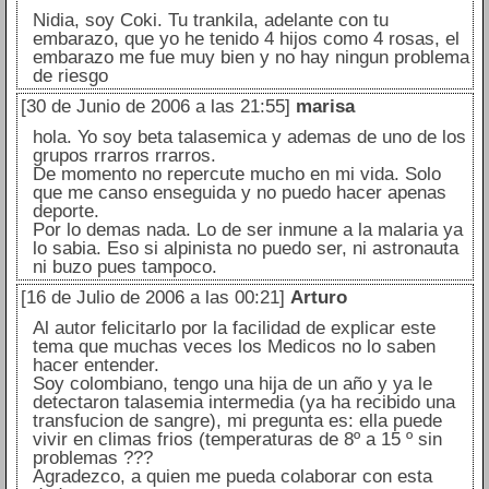
Nidia, soy Coki. Tu trankila, adelante con tu
embarazo, que yo he tenido 4 hijos como 4 rosas, el
embarazo me fue muy bien y no hay ningun problema
de riesgo
[30 de Junio de 2006 a las 21:55]
marisa
hola. Yo soy beta talasemica y ademas de uno de los
grupos rrarros rrarros.
De momento no repercute mucho en mi vida. Solo
que me canso enseguida y no puedo hacer apenas
deporte.
Por lo demas nada. Lo de ser inmune a la malaria ya
lo sabia. Eso si alpinista no puedo ser, ni astronauta
ni buzo pues tampoco.
[16 de Julio de 2006 a las 00:21]
Arturo
Al autor felicitarlo por la facilidad de explicar este
tema que muchas veces los Medicos no lo saben
hacer entender.
Soy colombiano, tengo una hija de un año y ya le
detectaron talasemia intermedia (ya ha recibido una
transfucion de sangre), mi pregunta es: ella puede
vivir en climas frios (temperaturas de 8º a 15 º sin
problemas ???
Agradezco, a quien me pueda colaborar con esta