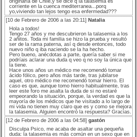
originaria de Chile,y se dice q la talasemia es
corriente en la cuenca mediterranea...porq
yo,viviendo tan lejos tengo esa enfermedad???
[10 de Febrero de 2006 a las 20:11]
Natalia
Hola a todos!
Tengo 27 años y me descubrieron la talasemia a los
2 añitos. Toda mi familia se hizo la prueba y resultó
ser de la rama paterna, así q desde entonces, todo
nuevo niño q iba naciendo se la ha hecho.
Pero bueno, anécdotas a parte, quería saber si me
podríais aclarar una duda q veo q no soy la única que
la tiene.
Hace unos años un médico me recomendó tomar
ácido fólico, pero años más tarde, tras jubilarse
aquel, otro médico me recomendó tomar hierro. El
caso es que, aunque tomo hierro habitualmente, tras
leer este foro me asalta la duda de si no estaré
empeorando la situación, porque, la verdad es que la
mayoría de los médicos que he visitado a lo largo de
mi vida no tienen muy claro que es y como se mejora
la talasemia. Alguien encontró la respuesta? Gracias.
[12 de Febrero de 2006 a las 04:58]
gastón
Disculpa Psico, me acaba de asaltar una pequeña
duda: la talasemia es más común en un sexo que en