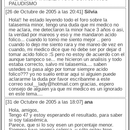
PALUDISMO
[26 de Octubre de 2005 a las 20:41]
Silvia
Hola!! he estado leyendo todo el foro sobre la
talasemia minor, tengo una duda que mi medico no
me aclara, me detectaron la minor hace 3 años o asi,
la verdad por mareos y eso y me mandaron acido
folico... cuando lo tomo me siento mejor .. pero
cuando lo dejo me siento rara y me mareo de vez en
cuando, mi medico dice que no debe ser por dejar d
tomar acido folico :S pero no estoy de acuerdo con el
aunque tampoco se... me hicieron un analisis y todo
estaba correcto, salvo mi talasemia.... saben
ustedes si pasa algo por tomar siempre acido
folico??? yo no suelo entrar aqui si alguien puede
aclararme la duda por favor escribanme a este
correo soul__lady@hotmail.com gracias, espero
consejo de alguien ya que mi medico es un ignorado
en este tema....
[31 de Octubre de 2005 a las 18:07]
ana
Hola, amigos,
Tengo 47 y estoy esperando el resultado, para saber
si soy talasémica.
Parece, que si lo soy esen un porcentaje menor.
Siempre tuve anemia crónica, y sólo estoy bien