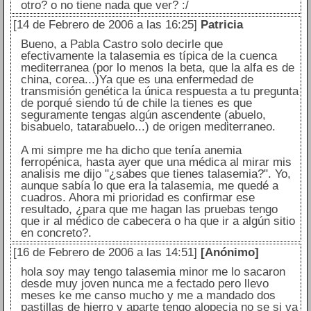
otro? o no tiene nada que ver? :/
[14 de Febrero de 2006 a las 16:25]
Patricia
Bueno, a Pabla Castro solo decirle que
efectivamente la talasemia es típica de la cuenca
mediterranea (por lo menos la beta, que la alfa es de
china, corea...)Ya que es una enfermedad de
transmisión genética la única respuesta a tu pregunta
de porqué siendo tú de chile la tienes es que
seguramente tengas algún ascendente (abuelo,
bisabuelo, tatarabuelo...) de origen mediterraneo.
A mi simpre me ha dicho que tenía anemia
ferropénica, hasta ayer que una médica al mirar mis
analisis me dijo "¿sabes que tienes talasemia?". Yo,
aunque sabía lo que era la talasemia, me quedé a
cuadros. Ahora mi prioridad es confirmar ese
resultado, ¿para que me hagan las pruebas tengo
que ir al médico de cabecera o ha que ir a algún sitio
en concreto?.
[16 de Febrero de 2006 a las 14:51]
[Anónimo]
hola soy may tengo talasemia minor me lo sacaron
desde muy joven nunca me a fectado pero llevo
meses ke me canso mucho y me a mandado dos
pastillas de hierro y aparte tengo alopecia no se si va