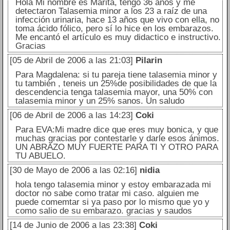
Hola Mi nombre es Marita, tengo 36 años y me
detectaron Talasemia minor a los 23 a raíz de una
infección urinaria, hace 13 años que vivo con ella, no
toma ácido fólico, pero sí lo hice en los embarazos.
Me encantó el artículo es muy didactico e instructivo.
Gracias
[05 de Abril de 2006 a las 21:03]
Pilarin
Para Magdalena: si tu pareja tiene talasemia minor y
tu también , teneis un 25%de posibilidades de que la
descendencia tenga talasemia mayor, una 50% con
talasemia minor y un 25% sanos. Un saludo
[06 de Abril de 2006 a las 14:23]
Coki
Para EVA:Mi madre dice que eres muy bonica, y que
muchas gracias por contestarle y darle esos ánimos.
UN ABRAZO MUY FUERTE PARA TI Y OTRO PARA
TU ABUELO.
[30 de Mayo de 2006 a las 02:16]
nidia
hola tengo talasemia minor y estoy embarazada mi
doctor no sabe como tratar mi caso. alguien me
puede comemtar si ya paso por lo mismo que yo y
como salio de su embarazo. gracias y saudos
[14 de Junio de 2006 a las 23:38]
Coki