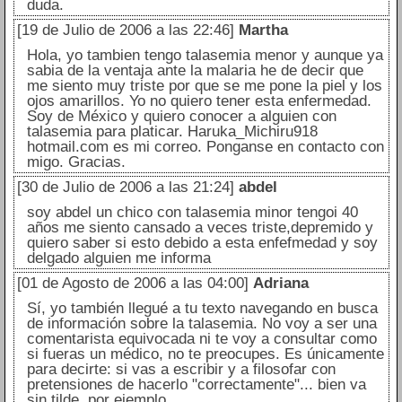
duda.
[19 de Julio de 2006 a las 22:46]
Martha
Hola, yo tambien tengo talasemia menor y aunque ya
sabia de la ventaja ante la malaria he de decir que
me siento muy triste por que se me pone la piel y los
ojos amarillos. Yo no quiero tener esta enfermedad.
Soy de México y quiero conocer a alguien con
talasemia para platicar. Haruka_Michiru918
hotmail.com es mi correo. Ponganse en contacto con
migo. Gracias.
[30 de Julio de 2006 a las 21:24]
abdel
soy abdel un chico con talasemia minor tengoi 40
años me siento cansado a veces triste,depremido y
quiero saber si esto debido a esta enfefmedad y soy
delgado alguien me informa
[01 de Agosto de 2006 a las 04:00]
Adriana
Sí, yo también llegué a tu texto navegando en busca
de información sobre la talasemia. No voy a ser una
comentarista equivocada ni te voy a consultar como
si fueras un médico, no te preocupes. Es únicamente
para decirte: si vas a escribir y a filosofar con
pretensiones de hacerlo "correctamente"... bien va
sin tilde, por ejemplo.