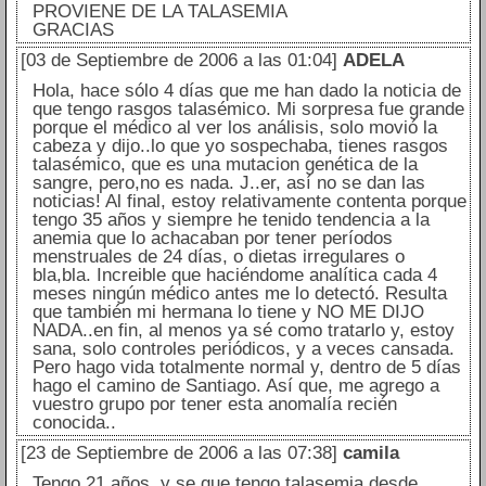
PROVIENE DE LA TALASEMIA
GRACIAS
[03 de Septiembre de 2006 a las 01:04]
ADELA
Hola, hace sólo 4 días que me han dado la noticia de
que tengo rasgos talasémico. Mi sorpresa fue grande
porque el médico al ver los análisis, solo movió la
cabeza y dijo..lo que yo sospechaba, tienes rasgos
talasémico, que es una mutacion genética de la
sangre, pero,no es nada. J..er, así no se dan las
noticias! Al final, estoy relativamente contenta porque
tengo 35 años y siempre he tenido tendencia a la
anemia que lo achacaban por tener períodos
menstruales de 24 días, o dietas irregulares o
bla,bla. Increible que haciéndome analítica cada 4
meses ningún médico antes me lo detectó. Resulta
que también mi hermana lo tiene y NO ME DIJO
NADA..en fin, al menos ya sé como tratarlo y, estoy
sana, solo controles periódicos, y a veces cansada.
Pero hago vida totalmente normal y, dentro de 5 días
hago el camino de Santiago. Así que, me agrego a
vuestro grupo por tener esta anomalía recién
conocida..
[23 de Septiembre de 2006 a las 07:38]
camila
Tengo 21 años, y se que tengo talasemia desde