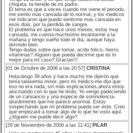
chiquita, la herede de mi padre.
El tema es que a veces cuando me viene el periodo,
me siento mas cansada de lo normal, y los medicos
me indicaron que puedo sentirme mas cansada en
esos dias, por la perdida de sangre.
El problema es que hace unos meses, estoy muy
cansada, me cuesta muchisimo levantarme a la
mañana y tengo sueño todo el dia, aunque haya
dormido bien.
Tengo dudas sobre que tomar, acido folico, hierro,
vitaminas?.Alguien que pueda decirme que es lo
mejor para mi caso?.Gracias!!!
[01 de Octubre de 2006 a las 20:57]
CRISTINA
Hola,tengo 39 años y hace mucho me dijerón que
tenía talasemia minor, pero mi médico me dijo que
eso no era nada, sin más explicaciones,ahora estoy
alucinando con lo que he leído. Yo vengo padeciendo
de un cansancio y una especie de somnolencia-
aturdimiento que me parece anormal. Estoy
sospechando que mi problema pueda ser este. Creo
que empezaré a tomar algo de lo que he visto aquí.
¿Alguien me puede decir algo?
[29 de Noviembre de 2006 a las 11:41]
PILAR