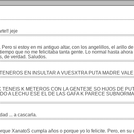
rte!! jeje
o si estoy en mi antiguo altar, con los angelillos, el arillo de
 tiempo que no me felicitaba tanta gente. Lo normal hasta ahor
s, de verdad. Saludos.
TRETENEROS EN INSULTAR A VUESXTRA PUTA MADRE VALE
K TENEIS K METEROS CON LA GENTE3E SO HIJOS DE PUT
ODO A LECHU ESE EL DE LAS GAFA K PARECE SUBNORMA
ad ... a cascarla.
rque XanatoS cumpla años o porque yo lo felicite. Pero, en su 