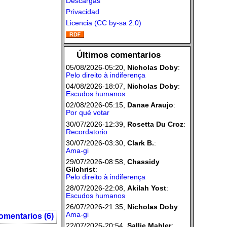
Descargas
Privacidad
Licencia (CC by-sa 2.0)
Últimos comentarios
05/08/2026-05:20,
Nicholas Doby
:
Pelo direito à indiferença
04/08/2026-18:07,
Nicholas Doby
:
Escudos humanos
02/08/2026-05:15,
Danae Araujo
:
Por qué votar
30/07/2026-12:39,
Rosetta Du Croz
:
Recordatorio
30/07/2026-03:30,
Clark B.
:
Ama-gi
29/07/2026-08:58,
Chassidy
Gilchrist
:
Pelo direito à indiferença
28/07/2026-22:08,
Akilah Yost
:
Escudos humanos
26/07/2026-21:35,
Nicholas Doby
:
Ama-gi
omentarios (6)
22/07/2026-20:54,
Sallie Mahler
: