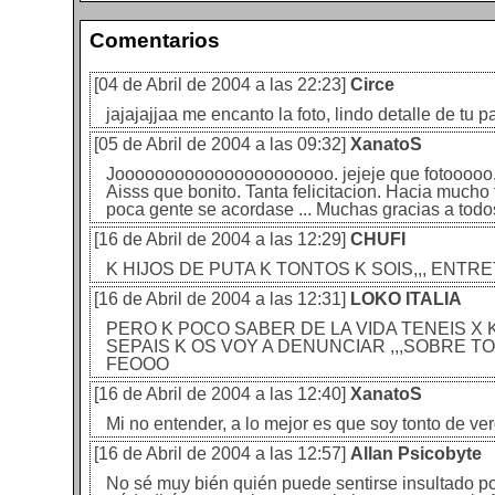
Comentarios
[04 de Abril de 2004 a las 22:23]
Circe
jajajajjaa me encanto la foto, lindo detalle de tu pa
[05 de Abril de 2004 a las 09:32]
XanatoS
Joooooooooooooooooooooo. jejeje que fotooooo. Per
Aisss que bonito. Tanta felicitacion. Hacia mucho
poca gente se acordase ... Muchas gracias a todo
[16 de Abril de 2004 a las 12:29]
CHUFI
K HIJOS DE PUTA K TONTOS K SOIS,,, EN
[16 de Abril de 2004 a las 12:31]
LOKO ITALIA
PERO K POCO SABER DE LA VIDA TENEIS X 
SEPAIS K OS VOY A DENUNCIAR ,,,SOBRE T
FEOOO
[16 de Abril de 2004 a las 12:40]
XanatoS
Mi no entender, a lo mejor es que soy tonto de verd
[16 de Abril de 2004 a las 12:57]
Allan Psicobyte
No sé muy bién quién puede sentirse insultado po