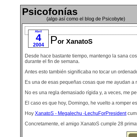
Psicofonías
(algo así como el blog de Psicobyte)
Abril
4
P
or XanatoS
2004
Desde hace bastante tiempo, mantengo la sana cos
durante el fin de semana.
Antes esto también significaba no tocar un ordenado
Es una de esas pequeñas cosas que me ayudan a ma
No es una regla demasiado rígida y, a veces, me per
El caso es que hoy, Domingo, he vuelto a romper e
Hoy
XanatoS - Megalechu -LechuForPresident
cump
Concretamente, el amigo XanatoS cumple 28 prima