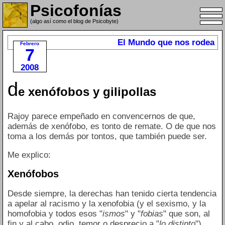
Psicofonías
(algo así como el blog de Psicobyte)
El Mundo que nos rodea
Febrero
7
2008
d
e xenófobos y gilipollas
Rajoy parece empeñado en convencernos de que,
además de xenófobo, es tonto de remate. O de que nos
toma a los demás por tontos, que también puede ser.
Me explico:
Xenófobos
Desde siempre, la derechas han tenido cierta tendencia
a apelar al racismo y la xenofobia (y el sexismo, y la
homofobia y todos esos "
ismos
" y "
fobias
" que son, al
fin y al cabo, odio, temor o desprecio a "
lo distinto
")