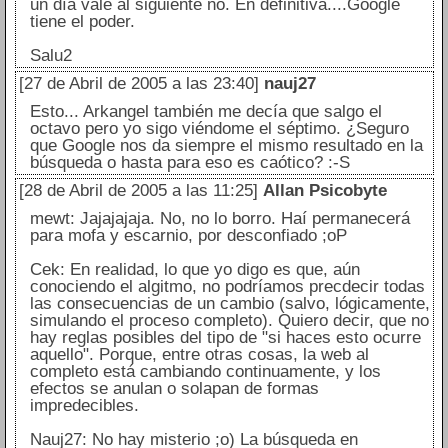
un día vale al siguiente no. En definitiva....Google
tiene el poder.
Salu2
[27 de Abril de 2005 a las 23:40]
nauj27
Esto... Arkangel también me decía que salgo el
octavo pero yo sigo viéndome el séptimo. ¿Seguro
que Google nos da siempre el mismo resultado en la
búsqueda o hasta para eso es caótico? :-S
[28 de Abril de 2005 a las 11:25]
Allan Psicobyte
mewt: Jajajajaja. No, no lo borro. Haí permanecerá
para mofa y escarnio, por desconfiado ;oP
Cek: En realidad, lo que yo digo es que, aún
conociendo el algitmo, no podríamos precdecir todas
las consecuencias de un cambio (salvo, lógicamente,
simulando el proceso completo). Quiero decir, que no
hay reglas posibles del tipo de "si haces esto ocurre
aquello". Porque, entre otras cosas, la web al
completo está cambiando continuamente, y los
efectos se anulan o solapan de formas
impredecibles.
Nauj27: No hay misterio ;o) La búsqueda en