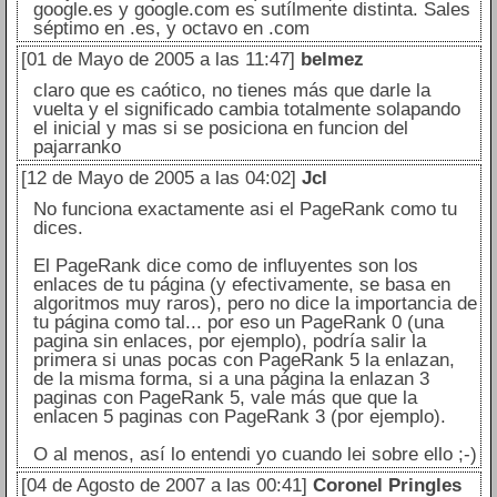
google.es y google.com es sutílmente distinta. Sales
séptimo en .es, y octavo en .com
[01 de Mayo de 2005 a las 11:47]
belmez
claro que es caótico, no tienes más que darle la
vuelta y el significado cambia totalmente solapando
el inicial y mas si se posiciona en funcion del
pajarranko
[12 de Mayo de 2005 a las 04:02]
Jcl
No funciona exactamente asi el PageRank como tu
dices.
El PageRank dice como de influyentes son los
enlaces de tu página (y efectivamente, se basa en
algoritmos muy raros), pero no dice la importancia de
tu página como tal... por eso un PageRank 0 (una
pagina sin enlaces, por ejemplo), podría salir la
primera si unas pocas con PageRank 5 la enlazan,
de la misma forma, si a una página la enlazan 3
paginas con PageRank 5, vale más que que la
enlacen 5 paginas con PageRank 3 (por ejemplo).
O al menos, así lo entendi yo cuando lei sobre ello ;-)
[04 de Agosto de 2007 a las 00:41]
Coronel Pringles